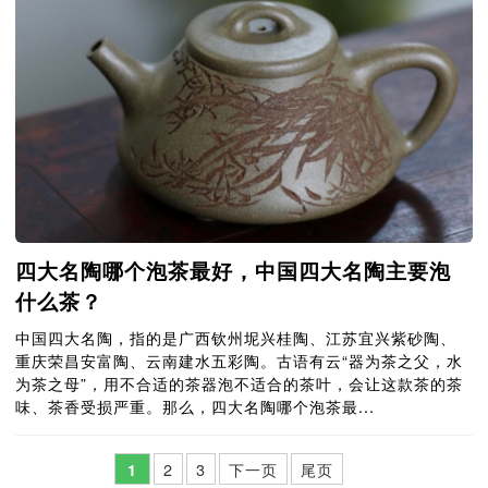
四大名陶哪个泡茶最好，中国四大名陶主要泡
什么茶？
中国四大名陶，指的是广西钦州坭兴桂陶、江苏宜兴紫砂陶、
重庆荣昌安富陶、云南建水五彩陶。古语有云“器为茶之父，水
为茶之母”，用不合适的茶器泡不适合的茶叶，会让这款茶的茶
味、茶香受损严重。那么，四大名陶哪个泡茶最...
1
2
3
下一页
尾页