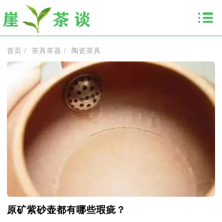
首页
/
茶具茶器
/
陶瓷茶具
原矿紫砂壶都有哪些瑕疵？