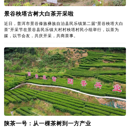
景谷秧塔古树大白茶开采啦
近日，普洱市景谷傣族彝族自治县民乐镇第二届“景谷秧塔大白
茶”开采节在景谷县民乐镇大村村秧塔村民小组举行，以茶为
媒，以节会友，共庆开采，共商茶事。
陕茶一号：从一棵茶树到一方产业