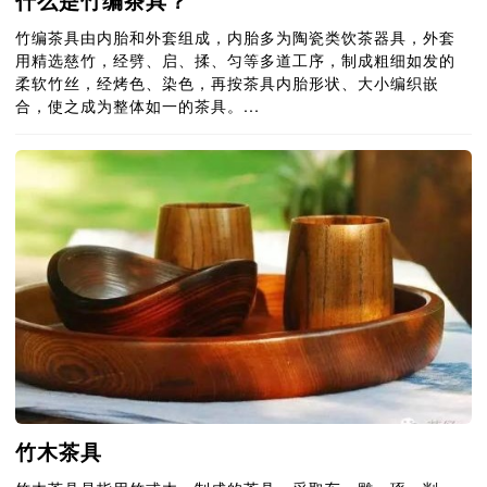
什么是竹编茶具？
竹编茶具由内胎和外套组成，内胎多为陶瓷类饮茶器具，外套
用精选慈竹，经劈、启、揉、匀等多道工序，制成粗细如发的
柔软竹丝，经烤色、染色，再按茶具内胎形状、大小编织嵌
合，使之成为整体如一的茶具。...
竹木茶具