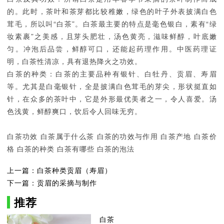
的。此时，茶叶和茶芽都比较稚嫩，绿色的叶子外表披满白色
茸毛，所以叫“白茶”。白茶最主要的特点是毫色银白，素有“绿
妆素裹”之美感，且芽头肥壮，汤色黄亮，滋味鲜醇，叶底嫩
匀。冲泡后品尝，鲜醇可口，还能起药理作用。中医药理证
明，白茶性清凉，具有退热降火之功效。
白茶的种类：白茶的主要品种有银针、白牡丹、贡眉、寿眉
等。尤其是白毫银针，全是披满白色茸毛的芽尖，形状挺直如
针，在众多的茶叶中，它是外形最优美者之一，令人喜爱。汤
色浅黄，鲜醇爽口，饮后令人回味无穷。
白茶功效 白茶属于什么茶 白茶的功效与作用 白茶产地 白茶价
格 白茶的种类 白茶有哪些 白茶的泡法
上一篇：白茶种类贡眉（寿眉）
下一篇：贡眉的采摘与制作
推荐
白茶