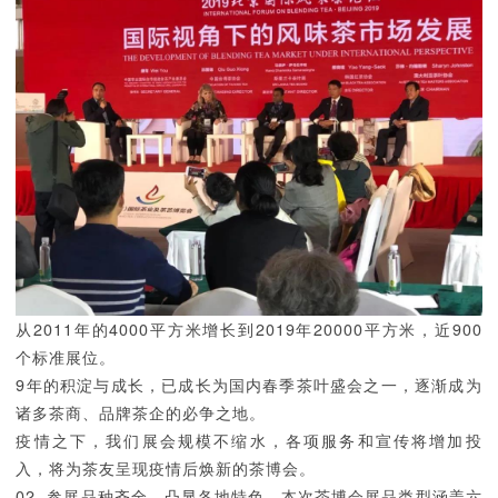
从2011年的4000平方米增长到2019年20000平方米，近900
个标准展位。
9年的积淀与成长，已成长为国内春季茶叶盛会之一，逐渐成为
诸多茶商、品牌茶企的必争之地。
疫情之下，我们展会规模不缩水，各项服务和宣传将增加投
入，将为茶友呈现疫情后焕新的茶博会。
02 参展品种齐全，凸显各地特色 本次茶博会展品类型涵盖六