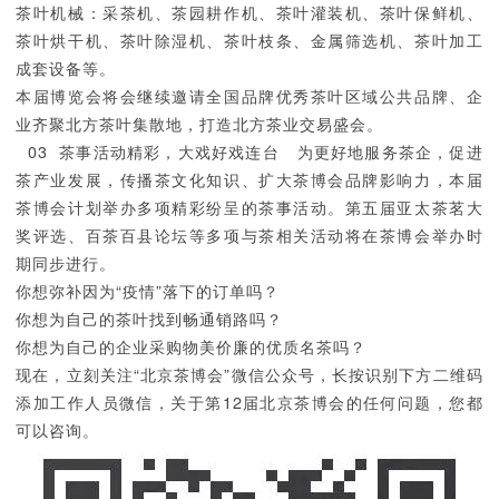
茶叶机械：采茶机、茶园耕作机、茶叶灌装机、茶叶保鲜机、
茶叶烘干机、茶叶除湿机、茶叶枝条、金属筛选机、茶叶加工
成套设备等。
本届博览会将会继续邀请全国品牌优秀茶叶区域公共品牌、企
业齐聚北方茶叶集散地，打造北方茶业交易盛会。
03 茶事活动精彩，大戏好戏连台 为更好地服务茶企，促进
茶产业发展，传播茶文化知识、扩大茶博会品牌影响力，本届
茶博会计划举办多项精彩纷呈的茶事活动。第五届亚太茶茗大
奖评选、百茶百县论坛等多项与茶相关活动将在茶博会举办时
期同步进行。
你想弥补因为“疫情”落下的订单吗？
你想为自己的茶叶找到畅通销路吗？
你想为自己的企业采购物美价廉的优质名茶吗？
现在，立刻关注“北京茶博会”微信公众号，长按识别下方二维码
添加工作人员微信，关于第12届北京茶博会的任何问题，您都
可以咨询。