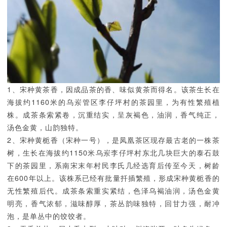
1、宋种黄茶香，因成品茶的香、味似黄茶而得名。该茶生长在
海拔约1160米的乌岽管区李仔坪村的茶园里，为有性繁殖植
株。成茶条索紧卷，沉重结实，呈灰褐色，油润，香气纯正，
汤色金黄，山韵独特。
2、宋种黄栀香（宋种一号），是凤凰茶区现存最古老的一株茶
树，生长在海拔约1150米乌岽李仔坪村东北几块巨大的泰石鼓
下的茶园里，系南宋末年村民李氏几经选育后传至今天，树龄
在600年以上。该株系已经有批量扦插繁殖，形成宋种黄栀香的
无性繁殖后代。成茶条索重实紧结，色泽乌褐油润，汤色金黄
明亮，香气浓郁，滋味醇厚，茶丛韵味独特，回甘力强，耐冲
泡，是单丛中的饺饺者。