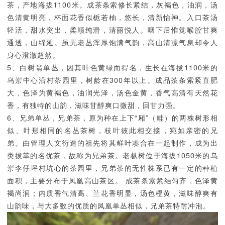
茶，产地海拔1100米。成茶条索修长紧结，灰褐色，油润，汤
色清黄明亮，杯面花香似栀若柚，悠长，清新怡神。入口茶汤
轻活，甜水突出，柔顺纯滑，清丽悦人。咽下后惟觉喉腔甘爽
通透，山绵延。虽无老丛浑厚饱满气韵，高山清凛气息却令人
身心澄澈超然。
5、白树翁单丛，因其叶色黄绿而得名，生长在海拔1100米的
乌岽中心沿村茶园里，树龄在300年以上。成品茶条索紧直肥
大，色泽为黄褐色，油润光泽，汤色金黄，香气高清有天然花
香，有独特的山韵，滋味甘醇爽口微甜，回甘力强。
6、兄弟单丛，兄弟茶，原为种在上下“厢”（畦）的两株树形相
似、叶形相同的名丛茶树，枝叶彼此相交接，宛如亲密的兄
弟。由管理人文衍造的祖先将其鲜叶凑合在一起制作，成为出
类拔萃的名优茶，故称为兄弟茶。老枞树位于海拔1050米的乌
岽李仔坪村坑心的茶园里，兄弟茶的无性株系已有一定的种植
面积，主要分布于凤凰高山茶区。 成茶条索紧结匀齐，色泽黄
褐尚润；内质香气清高、兰花香明显，汤色橙黄，滋味醇爽有
山韵味，与大多数的优质的凤凰单丛相似，兄弟茶特耐冲泡。