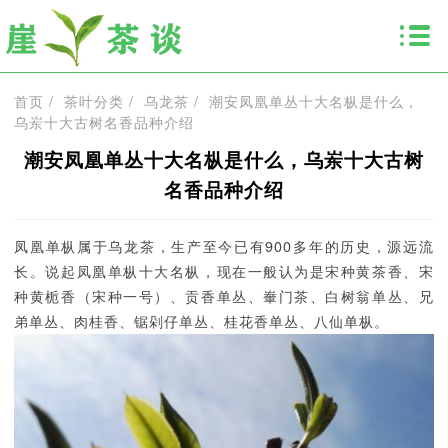
首页
/
茶叶分类
/
乌龙茶
/
潮安凤凰单丛十大名枞是什么，
乌岽十大古树名香品种介绍
潮安凤凰单丛十大名枞是什么，乌岽十大古树
名香品种介绍
凤凰单枞属于乌龙茶，生产至今已有900多年的历史，源远流
长。说起凤凰单枞十大名枞，现在一般认为是宋种黄茶香、宋
种黄栀香（宋种一号）、贡香单丛、輋门茶、白树翁单丛、兄
弟单丛、肉桂香、锯剁仔单丛、桂花香单丛、八仙单枞。