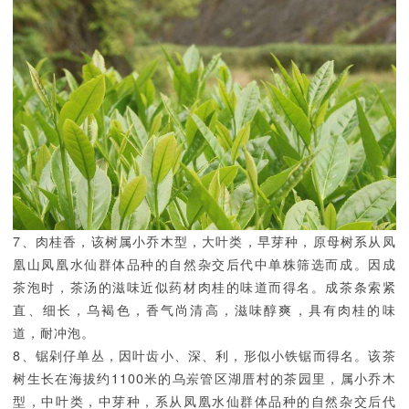
7、肉桂香，该树属小乔木型，大叶类，早芽种，原母树系从凤
凰山凤凰水仙群体品种的自然杂交后代中单株筛选而成。因成
茶泡时，茶汤的滋味近似药材肉桂的味道而得名。成茶条索紧
直、细长，乌褐色，香气尚清高，滋味醇爽，具有肉桂的味
道，耐冲泡。
8、锯剁仔单丛，因叶齿小、深、利，形似小铁锯而得名。该茶
树生长在海拔约1100米的乌岽管区湖厝村的茶园里，属小乔木
型，中叶类，中芽种，系从凤凰水仙群体品种的自然杂交后代