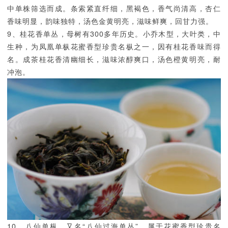
中单株筛选而成。条索紧直纤细，黑褐色，香气尚清高，杏仁
香味明显，韵味独特，汤色金黄明亮，滋味鲜爽，回甘力强。
9、桂花香单丛，母树有300多年历史。小乔木型，大叶类，中
生种，为凤凰单枞花蜜香型珍贵名枞之一，因有桂花香味而得
名。成茶桂花香清幽细长，滋味浓醇爽口，汤色橙黄明亮，耐
冲泡。
10、八仙单枞，又名“八仙过海单丛”，属于花蜜香型珍贵名