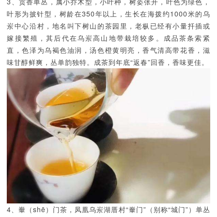
3、贡香单丛，属小乔木型，小叶种，树姿张开，叶色为绿色，
叶形为披针型，树龄在350年以上，生长在海拨约1000米的乌
岽中心沿村，地名叫下树山的茶园里，老枞已经有小量扦插或
嫁接繁殖，其后代在乌岽高山地带栽培较多。成品茶条索紧
直，色泽为乌褐色油润，汤色橙黄明亮，香气清高带花香，滋
味甘醇鲜爽，丛单韵独特。成茶到年底“返春”回香，香味更佳。
4、輋（shē）门茶，凤凰乌岽湖厝村“輋门”（别称“城门”）单丛