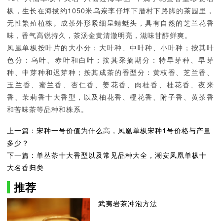
枞，生长在海拔约1050米乌岽李仔坪下厝村下路脚的茶园里，
无性繁殖植株。成茶外形紧细呈蜻蜓头，具有自然的芝兰花香
味，香气高锐持久，茶汤金黄清澈明亮，滋味甘醇鲜爽。
凤凰单枞按叶片的大小分：大叶种、中叶种、小叶种；按其叶
色分：乌叶、赤叶和白叶；按其采摘期分：特早芽种、早芽
种、中芽种和迟芽种；按其成茶的香型分：黄枝香、芝兰香、
玉兰香、蜜兰香、杏仁香、姜花香、肉桂香、桂花香、夜来
香、茉莉香十大香型，以及柚花香、橙花香、附子香、黄茶香
和苦味茶等品种和株系。
上一篇：宋种一号价值为什么高，凤凰单枞宋种1号价格与产量
多少？
下一篇：单丛茶十大香型以及常见品种大全，潮安凤凰单枞十
大名香归类
推荐
武夷岩茶冲泡方法